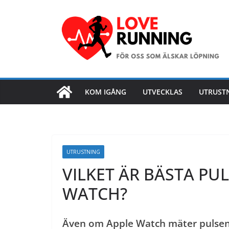
Hoppa
till
innehåll
KOM IGÅNG
UTVECKLAS
UTRUST
UTRUSTNING
VILKET ÄR BÄSTA PU
WATCH?
Även om Apple Watch mäter pulsen 