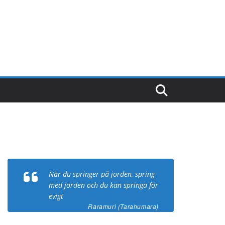
När du springer på jorden, spring
med jorden och du kan springa för
evigt
Raramuri (Tarahumara)