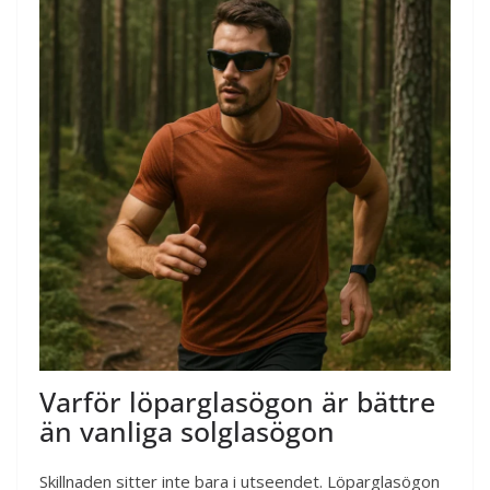
Varför löparglasögon är bättre
än vanliga solglasögon
Skillnaden sitter inte bara i utseendet. Löparglasögon