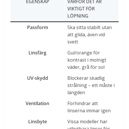
EGENSKAP
VARFÖR DET ÄR
VIKTIGT FÖR
LÖPNING
Passform
Ska sitta stabilt utan
att glida, även vid
svett
Linsfärg
Gul/orange för
kontrast i molnigt
väder, grå för sol
UV-skydd
Blockerar skadlig
strålning – ett måste i
längden
Ventilation
Förhindrar att
linserna immar igen
Linsbyte
Vissa modeller har
utbytbara linser för