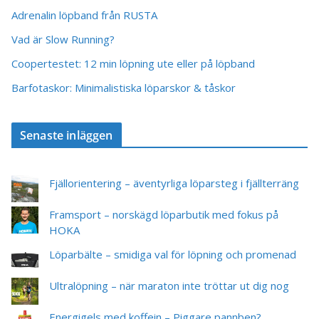
Adrenalin löpband från RUSTA
Vad är Slow Running?
Coopertestet: 12 min löpning ute eller på löpband
Barfotaskor: Minimalistiska löparskor & tåskor
Senaste inläggen
Fjällorientering – äventyrliga löparsteg i fjällterräng
Framsport – norskägd löparbutik med fokus på
HOKA
Löparbälte – smidiga val för löpning och promenad
Ultralöpning – när maraton inte tröttar ut dig nog
Energigels med koffein – Piggare pannben?