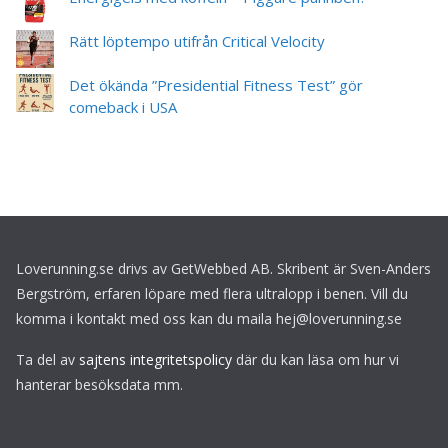
Rätt löptempo utifrån Critical Velocity
Det ökända ”Presidential Fitness Test” gör
comeback i USA
Loverunning.se drivs av GetWebbed AB. Skribent är Sven-Anders
Bergström, erfaren löpare med flera ultralopp i benen. Vill du
komma i kontakt med oss kan du maila hej@loverunning.se
Ta del av
sajtens integritetspolicy
där du kan läsa om hur vi
hanterar besöksdata mm.