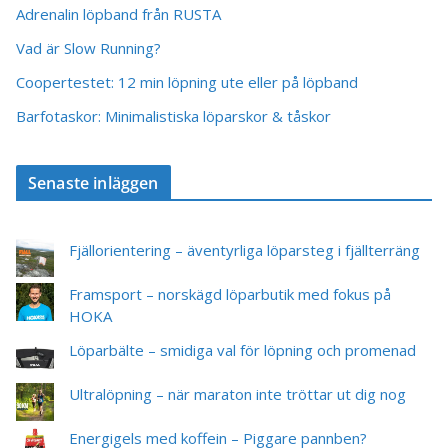
Adrenalin löpband från RUSTA
Vad är Slow Running?
Coopertestet: 12 min löpning ute eller på löpband
Barfotaskor: Minimalistiska löparskor & tåskor
Senaste inläggen
Fjällorientering – äventyrliga löparsteg i fjällterräng
Framsport – norskägd löparbutik med fokus på
HOKA
Löparbälte – smidiga val för löpning och promenad
Ultralöpning – när maraton inte tröttar ut dig nog
Energigels med koffein – Piggare pannben?