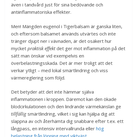
även i tandvård just för sina bedövande och
antiinflammatoriska effekter.
Men! Mängden eugenol i Tigerbalsam är ganska liten,
och eftersom balsamet används utvärtes och inte
tränger djupt ner i vävnaden, är det osäkert hur
mycket
praktisk effekt
det ger mot inflammation på det
sätt man önskar vid exempelvis en
överbelastningsskada. Det är mer troligt att det
verkar ytligt – med lokal smärtlindring och viss
värmereglering som följd.
Det betyder att det inte hämmar själva
inflammationen i kroppen. Däremot kan den ökade
blodcirkulationen och den lindrande värmekänslan ge
tillfällig
smärtlindring, vilket i sig kan hjälpa dig att
slappna av och återhämta dig snabbare efter t.ex. ett
långpass, en intensiv intervallrunda eller
hög
belastning från löpning med viktväst
.