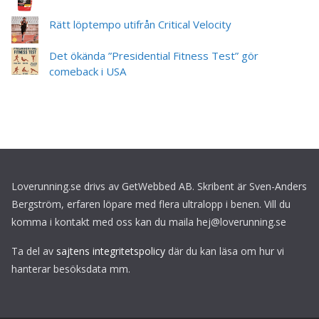
Rätt löptempo utifrån Critical Velocity
Det ökända ”Presidential Fitness Test” gör
comeback i USA
Loverunning.se drivs av GetWebbed AB. Skribent är Sven-Anders
Bergström, erfaren löpare med flera ultralopp i benen. Vill du
komma i kontakt med oss kan du maila hej@loverunning.se
Ta del av
sajtens integritetspolicy
där du kan läsa om hur vi
hanterar besöksdata mm.