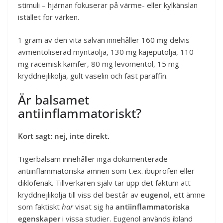
stimuli – hjärnan fokuserar på värme- eller kylkänslan
istället för värken.
1 gram av den vita salvan innehåller 160 mg delvis
avmentoliserad myntaolja, 130 mg kajeputolja, 110
mg racemisk kamfer, 80 mg levomentol, 15 mg
kryddnejlikolja, gult vaselin och fast paraffin.
Är balsamet
antiinflammatoriskt?
Kort sagt: nej, inte direkt.
Tigerbalsam innehåller inga dokumenterade
antiinflammatoriska ämnen som t.ex. ibuprofen eller
diklofenak. Tillverkaren själv tar upp det faktum att
kryddnejlikolja till viss del består av
eugenol
, ett ämne
som faktiskt
har
visat sig ha
antiinflammatoriska
egenskaper
i vissa studier. Eugenol används ibland