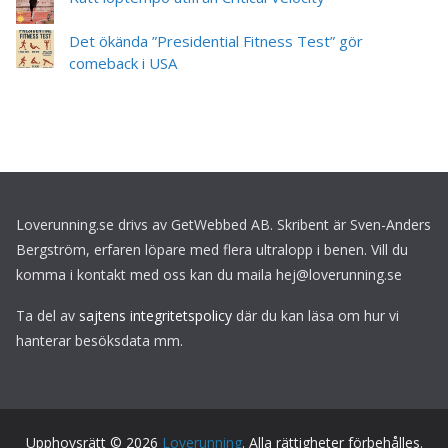
Det ökända ”Presidential Fitness Test” gör
comeback i USA
Loverunning.se drivs av GetWebbed AB. Skribent är Sven-Anders
Bergström, erfaren löpare med flera ultralopp i benen. Vill du
komma i kontakt med oss kan du maila hej@loverunning.se
Ta del av
sajtens integritetspolicy
där du kan läsa om hur vi
hanterar besöksdata mm.
Upphovsrätt © 2026
Loverunning
. Alla rättigheter förbehålles.