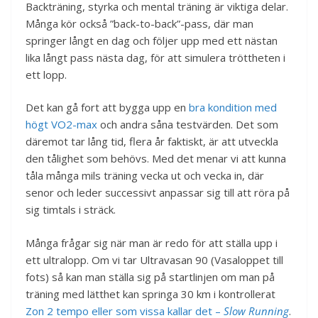
Backträning, styrka och mental träning är viktiga delar.
Många kör också ”back-to-back”-pass, där man
springer långt en dag och följer upp med ett nästan
lika långt pass nästa dag, för att simulera tröttheten i
ett lopp.
Det kan gå fort att bygga upp en
bra kondition med
högt VO2-max
och andra såna testvärden. Det som
däremot tar lång tid, flera år faktiskt, är att utveckla
den tålighet som behövs. Med det menar vi att kunna
tåla många mils träning vecka ut och vecka in, där
senor och leder successivt anpassar sig till att röra på
sig timtals i sträck.
Många frågar sig när man är redo för att ställa upp i
ett ultralopp. Om vi tar Ultravasan 90 (Vasaloppet till
fots) så kan man ställa sig på startlinjen om man på
träning med lätthet kan springa 30 km i kontrollerat
Zon 2 tempo eller som vissa kallar det –
Slow Running
.