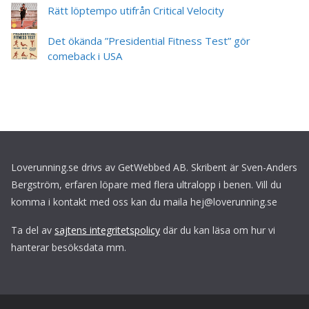
Rätt löptempo utifrån Critical Velocity
Det ökända ”Presidential Fitness Test” gör
comeback i USA
Loverunning.se drivs av GetWebbed AB. Skribent är Sven-Anders
Bergström, erfaren löpare med flera ultralopp i benen. Vill du
komma i kontakt med oss kan du maila hej@loverunning.se
Ta del av
sajtens integritetspolicy
där du kan läsa om hur vi
hanterar besöksdata mm.