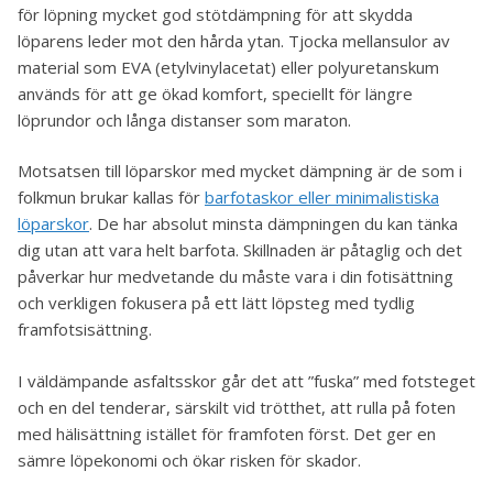
för löpning mycket god stötdämpning för att skydda
löparens leder mot den hårda ytan. Tjocka mellansulor av
material som EVA (etylvinylacetat) eller polyuretanskum
används för att ge ökad komfort, speciellt för längre
löprundor och långa distanser som maraton.
Motsatsen till löparskor med mycket dämpning är de som i
folkmun brukar kallas för
barfotaskor eller minimalistiska
löparskor
. De har absolut minsta dämpningen du kan tänka
dig utan att vara helt barfota. Skillnaden är påtaglig och det
påverkar hur medvetande du måste vara i din fotisättning
och verkligen fokusera på ett lätt löpsteg med tydlig
framfotsisättning.
I väldämpande asfaltsskor går det att ”fuska” med fotsteget
och en del tenderar, särskilt vid trötthet, att rulla på foten
med hälisättning istället för framfoten först. Det ger en
sämre löpekonomi och ökar risken för skador.