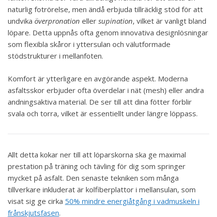
naturlig fotrörelse, men ändå erbjuda tillräcklig stöd för att
undvika
överpronation
eller
supination
, vilket är vanligt bland
löpare. Detta uppnås ofta genom innovativa designlösningar
som flexibla skåror i yttersulan och välutformade
stödstrukturer i mellanfoten.
Komfort är ytterligare en avgörande aspekt. Moderna
asfaltsskor erbjuder ofta överdelar i nät (mesh) eller andra
andningsaktiva material. De ser till att dina fötter förblir
svala och torra, vilket är essentiellt under längre löppass.
Allt detta kokar ner till att löparskorna ska ge maximal
prestation på träning och tävling för dig som springer
mycket på asfalt. Den senaste tekniken som många
tillverkare inkluderat är kolfiberplattor i mellansulan, som
visat sig ge cirka
50% mindre energiåtgång i vadmuskeln i
frånskjutsfasen
.